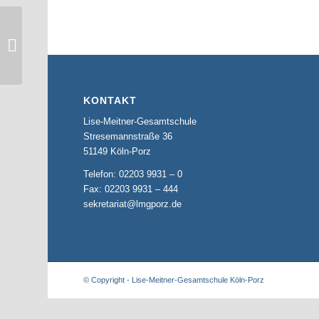
„Freedom“ –
Eigenkompostion der
Schulband begeistert
beim...
KONTAKT
Lise-Meitner-Gesamtschule
Stresemannstraße 36
51149 Köln-Porz
Telefon: 02203 9931 – 0
Fax: 02203 9931 – 444
sekretariat@lmgporz.de
© Copyright - Lise-Meitner-Gesamtschule Köln-Porz