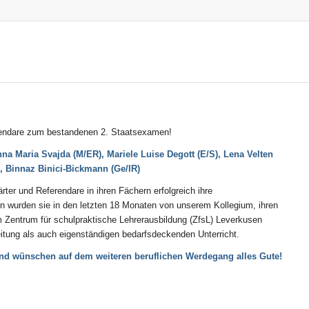
rendare zum bestandenen 2. Staatsexamen!
na Maria Svajda (M/ER),
Mariele Luise Degott (E/S),
Lena Velten
),
Binnaz Binici-Bickmann (Ge/IR)
er und Referendare in ihren Fächern erfolgreich ihre
in wurden sie in den letzten 18 Monaten von unserem Kollegium, ihren
 Zentrum für schulpraktische Lehrerausbildung (ZfsL) Leverkusen
eitung als auch eigenständigen bedarfsdeckenden Unterricht.
t und wünschen auf dem weiteren beruflichen Werdegang alles Gute!