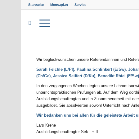
Startseite
Mensaplan
Service
Wir beglückwünschen unsere Referendarinnen und Refe
Sarah Felchle (L/Pl),
Paulina Schlinkert (E/Sw),
Johan
(Ch/Ge),
Jessica Seiffert (D/Ku),
Benedikt Rhiel (F/Sw
In den vergangenen Wochen legten unsere Lehramtsanwärt
unterrichtspraktischen Prüfungen ab. Auf dem Weg dorth
Ausbildungsbeauftragten und in Zusammenarbeit mit dem
ausgebildet. Sie absolvierten sowohl Unterricht nach Anl
Wir bedanken uns bei allen für die geleistete Arbei
Lars Krehe
Ausbildungsbeauftragter Sek I + II