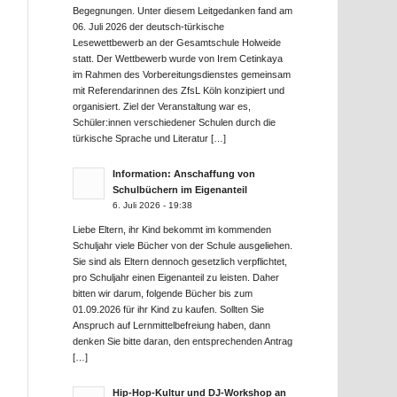
Begegnungen. Unter diesem Leitgedanken fand am
06. Juli 2026 der deutsch-türkische
Lesewettbewerb an der Gesamtschule Holweide
statt. Der Wettbewerb wurde von Irem Cetinkaya
im Rahmen des Vorbereitungsdienstes gemeinsam
mit Referendarinnen des ZfsL Köln konzipiert und
organisiert. Ziel der Veranstaltung war es,
Schüler:innen verschiedener Schulen durch die
türkische Sprache und Literatur […]
Information: Anschaffung von
Schulbüchern im Eigenanteil
6. Juli 2026 - 19:38
Liebe Eltern, ihr Kind bekommt im kommenden
Schuljahr viele Bücher von der Schule ausgeliehen.
Sie sind als Eltern dennoch gesetzlich verpflichtet,
pro Schuljahr einen Eigenanteil zu leisten. Daher
bitten wir darum, folgende Bücher bis zum
01.09.2026 für ihr Kind zu kaufen. Sollten Sie
Anspruch auf Lernmittelbefreiung haben, dann
denken Sie bitte daran, den entsprechenden Antrag
[…]
Hip-Hop-Kultur und DJ-Workshop an