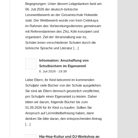
Begegnungen. Unter diesem Leitgedanken fand am
06. Juli 2026 der deutsch-türkische
Lesewettbewerb an der Gesamtschule Holweide
statt. Der Wettbewerb wurde von Irem Cetinkaya
im Rahmen des Vorbereitungsdienstes gemeinsam
mit Referendarinnen des ZfsL Köln konzipiert und
organisiert. Ziel der Veranstaltung war es,
Schüler:innen verschiedener Schulen durch die
türkische Sprache und Literatur […]
Information: Anschaffung von
Schulbüchern im Eigenanteil
6. Juli 2026 - 19:38
Liebe Eltern, ihr Kind bekommt im kommenden
Schuljahr viele Bücher von der Schule ausgeliehen.
Sie sind als Eltern dennoch gesetzlich verpflichtet,
pro Schuljahr einen Eigenanteil zu leisten. Daher
bitten wir darum, folgende Bücher bis zum
01.09.2026 für ihr Kind zu kaufen. Sollten Sie
Anspruch auf Lernmittelbefreiung haben, dann
denken Sie bitte daran, den entsprechenden Antrag
[…]
Hip-Hop-Kultur und DJ-Workshop an