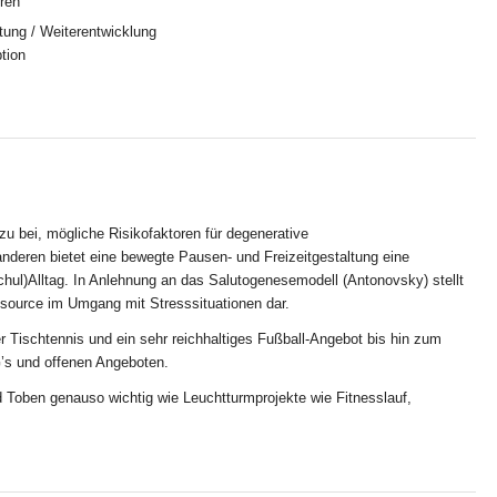
eren
tung / Weiterentwicklung
tion
zu bei, mögliche Risikofaktoren für degenerative
anderen bietet eine bewegte Pausen- und Freizeitgestaltung eine
l)Alltag. In Anlehnung an das Salutogenesemodell (Antonovsky) stellt
source im Umgang mit Stresssituationen dar.
 Tischtennis und ein sehr reichhaltiges Fußball-Angebot bis hin zum
G’s und offenen Angeboten.
d Toben genauso wichtig wie Leuchtturmprojekte wie Fitnesslauf,