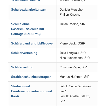
Schulsanitätsdienst
Andrea Schiefke, L‘
Schulsozialarbeiterteam
Daniela Morschel
Philipp Knoche
Schule ohne
Julian Radine, StR
Rassismus/Schule mit
Courage (SoR-SmC)
Schülerband und LMGroove
Pierre Back, OStR
Schülervertretung
Julia Langkau, StR‘
Nina Lünnemann, StR‘
Schülerzeitung
Christine Pape, StR‘
Strahlenschutzbeauftragter
Markus Huferath, StR
Studien- und
Sek I: Guido Schönian,
Berufswahlorientierung und
GeR
KaoA
Sek II: Anette Pallutz,
StR‘