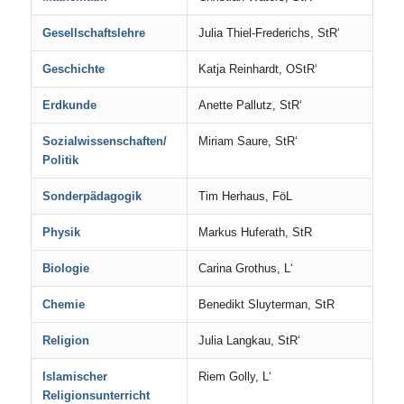
Gesellschaftslehre
Julia Thiel-Frederichs, StR‘
Geschichte
Katja Reinhardt, OStR‘
Erdkunde
Anette Pallutz, StR‘
Sozialwissenschaften/
Miriam Saure, StR‘
Politik
Sonderpädagogik
Tim Herhaus, FöL
Physik
Markus Huferath, StR
Biologie
Carina Grothus, L‘
Chemie
Benedikt Sluyterman, StR
Religion
Julia Langkau, StR‘
Islamischer
Riem Golly, L‘
Religionsunterricht