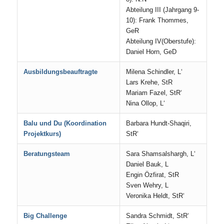
Abteilung III (Jahrgang 9-
10): Frank Thommes,
GeR
Abteilung IV(Oberstufe):
Daniel Horn, GeD
Ausbildungsbeauftragte
Milena Schindler, L‘
Lars Krehe, StR
Mariam Fazel, StR‘
Nina Ollop, L‘
Balu und Du (Koordination
Barbara Hundt-Shaqiri,
Projektkurs)
StR‘
Beratungsteam
Sara Shamsalshargh, L‘
Daniel Bauk, L
Engin Özfirat, StR
Sven Wehry, L
Veronika Heldt, StR‘
Big Challenge
Sandra Schmidt, StR‘