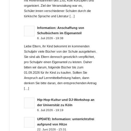
mit Referendarinnen des ZfsL Köln konzipiert und
organisiert. Ziel der Veranstaltung war es,
Schüler:innen verschiedener Schulen durch die
türkische Sprache und Literatur […]
Information: Anschaffung von
Schulbüchern im Eigenanteil
6. Juli 2026 - 19:38
Liebe Eltern, ihr Kind bekommt im kommenden
Schuljahr viele Bücher von der Schule ausgeliehen.
Sie sind als Eltern dennoch gesetzlich verpflichtet,
pro Schuljahr einen Eigenanteil zu leisten. Daher
bitten wir darum, folgende Bücher bis zum
01.09.2026 für ihr Kind zu kaufen. Sollten Sie
Anspruch auf Lernmittelbefreiung haben, dann
denken Sie bitte daran, den entsprechenden Antrag
[…]
Hip-Hop-Kultur und DJ-Workshop an
der Universität zu Köln
6. Juli 2026 - 19:19
UPDATE: Information: unterrichtsfrei
aufgrund von Hitze
22. Juni 2026 - 15:31