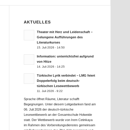
AKTUELLES
Theater mit Herz und Leidenschaft –
Gelungene Aufführungen des
Literaturkurses
15. Juli 2026 - 14:50
Information: unterrichtsfrei aufgrund
von Hitze
14. Juli 2026 - 14:25
Türkische Lyrik verbindet – LMG feiert
Doppelerfolg beim deutsch-
türkischen Lesewettbewerb
11. Juli 2026 - 9:22
Sprache öffnet Räume, Literatur schafft
Begegnungen. Unter diesem Leitgedanken fand am
06. Juli 2026 der deutsch-türkische
Lesewettbewerb an der Gesamtschule Holweide
statt. Der Wettbewerb wurde von Irem Cetinkaya
im Rahmen des Vorbereitungsdienstes gemeinsam