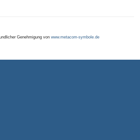
freundlicher Genehmigung von
www.metacom-symbole.de