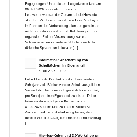
Begegnungen. Unter diesem Leitgedanken fand am
06. Juli 2026 der deutsch-türkische
Lesewettbewerb an der Gesamtschule Holweide
statt. Der Wettbewerb wurde von Irem Cetinkaya
im Rahmen des Vorbereitungsdienstes gemeinsam
mit Referendarinnen des ZfsL Köln konzipiert und
organisiert. Ziel der Veranstaltung war es,
Schüler:innen verschiedener Schulen durch die
türkische Sprache und Literatur […]
Information: Anschaffung von
Schulbüchern im Eigenanteil
6. Juli 2026 - 19:38
Liebe Eltern, ihr Kind bekommt im kommenden
Schuljahr viele Bücher von der Schule ausgeliehen.
Sie sind als Eltern dennoch gesetzlich verpflichtet,
pro Schuljahr einen Eigenanteil zu leisten. Daher
bitten wir darum, folgende Bücher bis zum
01.09.2026 für ihr Kind zu kaufen. Sollten Sie
Anspruch auf Lernmittelbefreiung haben, dann
denken Sie bitte daran, den entsprechenden Antrag
[…]
Hip-Hop-Kultur und DJ-Workshop an