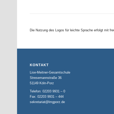
Die Nutzung des Logos für leichte Sprache erfolgt mit 
KONTAKT
Lise-Meitner-Gesamtschule
Stresemannstraße 36
51149 Köln-Porz
Telefon: 02203 9931 – 0
Fax: 02203 9931 – 444
sekretariat@lmgporz.de