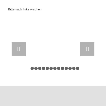
Bitte nach links wischen
Weiter
1
2
3
4
5
6
7
8
9
10
11
12
13
14